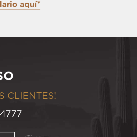
lario aquí
SO
S CLIENTES!
4777