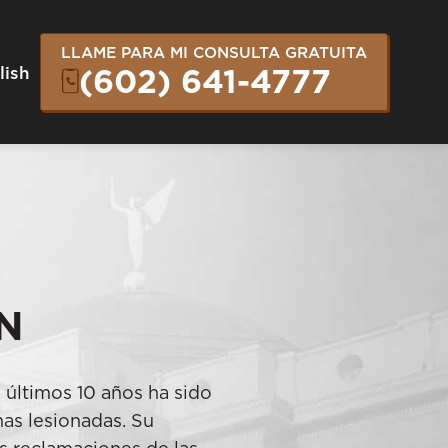
LLAME PARA MI CONSULTA GRATUITA
lish
(602) 641-4777
N
s últimos 10 años ha sido
mas lesionadas. Su