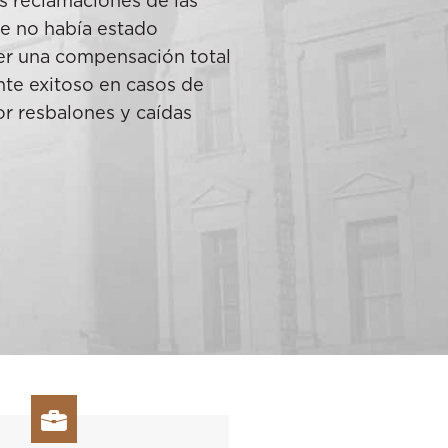
las reclamaciones de las
le no había estado
er una compensación total
ente exitoso en casos de
r resbalones y caídas