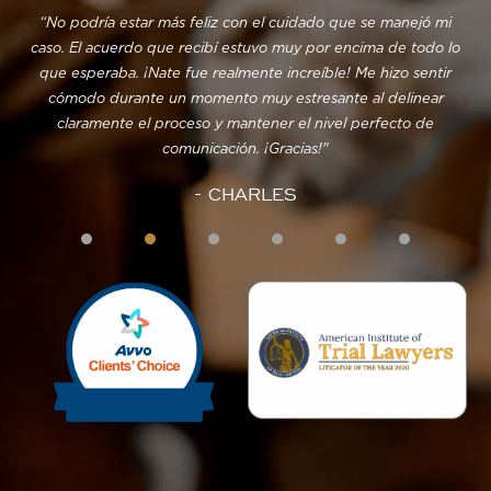
“No podría estar más feliz con el cuidado que se manejó mi
“D
ipo
caso. El acuerdo que recibí estuvo muy por encima de todo lo
as
que esperaba. ¡Nate fue realmente increíble! Me hizo sentir
fue
cómodo durante un momento muy estresante al delinear
 y
claramente el proceso y mantener el nivel perfecto de
re
ente
comunicación. ¡Gracias!"
- CHARLES
s!
os
1
2
3
4
5
 no
.
n
y
te.
s
a."