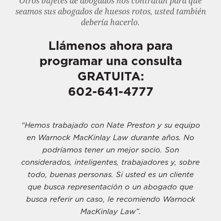
Otros bufetes de abogados nos contratan para que
seamos sus abogados de huesos rotos, usted también
debería hacerlo.
Llámenos ahora para
programar una consulta
GRATUITA:
602-641-4777
 equipo
"Los abogados de Warnock MacKinlay Law 
s. No
litigantes calificados en quienes confío pa
n
procesar reclamos de manera efectiva y obt
, sobre
resultados".
iente
- Nicholas Bender, socio de Bender D
o que
Cullimore
rnock