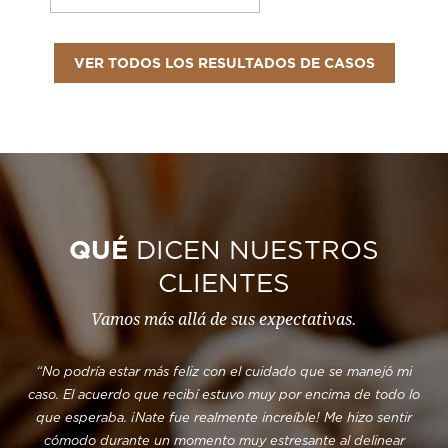
VER TODOS LOS RESULTADOS DE CASOS
QUÉ
DICEN NUESTROS
CLIENTES
Vamos más allá de sus expectativas.
“No podría estar más feliz con el cuidado que se manejó mi
“D
ipo
caso. El acuerdo que recibí estuvo muy por encima de todo lo
as
que esperaba. ¡Nate fue realmente increíble! Me hizo sentir
fue
cómodo durante un momento muy estresante al delinear