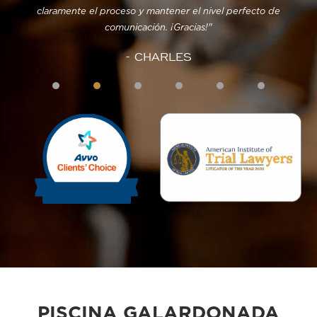
 y
claramente el proceso y mantener el nivel perfecto de
re
ente
comunicación. ¡Gracias!"
- CHARLES
s!
os
1
2
3
4
5
 no
.
n
y
te.
s
a."
PISCINA GALARDONADA