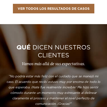
VER TODOS LOS RESULTADOS DE CASOS
QUÉ
DICEN NUESTROS
CLIENTES
Vamos más allá de sus expectativas.
“No podría estar más feliz con el cuidado que se manejó mi
“D
ipo
caso. El acuerdo que recibí estuvo muy por encima de todo lo
as
que esperaba. ¡Nate fue realmente increíble! Me hizo sentir
fue
cómodo durante un momento muy estresante al delinear
 y
claramente el proceso y mantener el nivel perfecto de
re
ente
comunicación. ¡Gracias!"