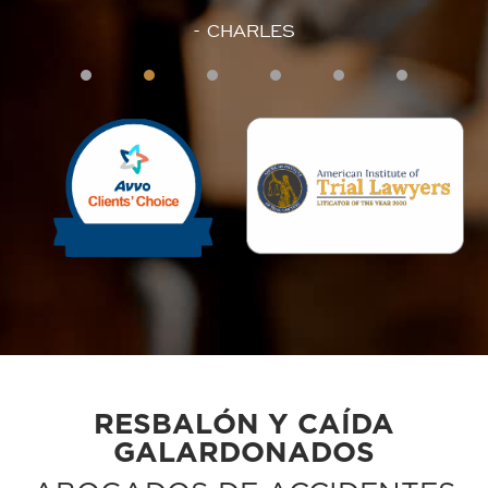
- CHARLES
s!
os
1
2
3
4
5
 no
.
n
y
te.
s
a."
RESBALÓN Y CAÍDA
GALARDONADOS