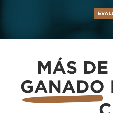
EVAL
MÁS D
GANADO
C