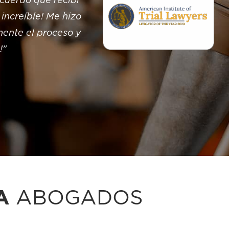
acuerdo que recibí
“Definitivamente recomend
increíble! Me hizo
heridos en un accidente
ente el proceso y
telefónicas rápidamente.
!"
todas mis preguntas. N
5
6
DA
ABOGADOS