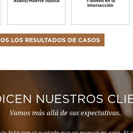
Asalto/Muerte Injusta
T-boned en la
intersección
OS LOS RESULTADOS DE CASOS
DICEN NUESTROS CLI
Vamos más allá de sus expectativas.