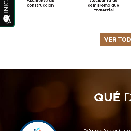
Accidente de
Accidente de
construcción
semirremolque
comercial
VER TOD
QUÉ