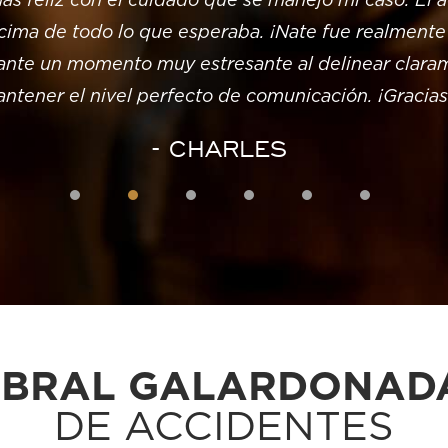
ás feliz con el cuidado que se manejó mi caso. El 
ima de todo lo que esperaba. ¡Nate fue realmente 
ante un momento muy estresante al delinear claram
ntener el nivel perfecto de comunicación. ¡Gracias
- CHARLES
1
2
3
4
REBRAL GALARDONA
DE ACCIDENTES