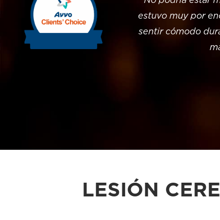
tráfico en el que se vio
“No podría estar m
el hospital la trató por
estuvo muy por enc
ra cervical. El impacto fue
sentir cómodo dur
fue necesario consultar y
ma
én se había perforado un
r las facturas! ¡Todo el
eedores! Warnock Mackinlay
ras, sino simplemente
uras sumaban cerca de un
 cantidad aterradora para
l lío y se ocuparon de las
uera indolora."
LESIÓN CE