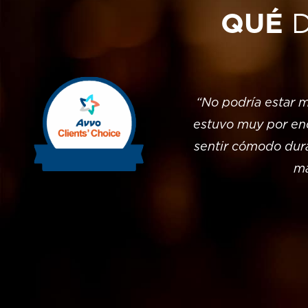
QUÉ
tráfico en el que se vio
“No podría estar m
el hospital la trató por
estuvo muy por enc
ra cervical. El impacto fue
sentir cómodo dur
fue necesario consultar y
ma
én se había perforado un
r las facturas! ¡Todo el
eedores! Warnock Mackinlay
ras, sino simplemente
uras sumaban cerca de un
 cantidad aterradora para