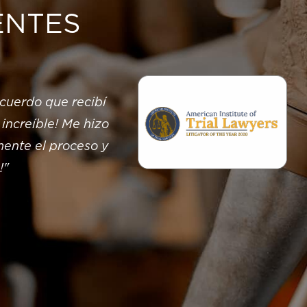
ENTES
acuerdo que recibí
“Definitivamente recomend
increíble! Me hizo
heridos en un accidente
ente el proceso y
telefónicas rápidamente.
!"
todas mis preguntas. N
5
6