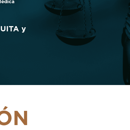
Médica
TUITA y
LÓN