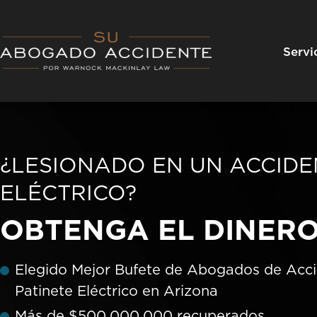
Skip
to
content
Servi
¿LESIONADO EN UN ACCIDE
ELÉCTRICO?
OBTENGA EL DINERO
Elegido Mejor Bufete de Abogados de Acc
Patinete Eléctrico en Arizona
Más de $500,000,000 recuperados