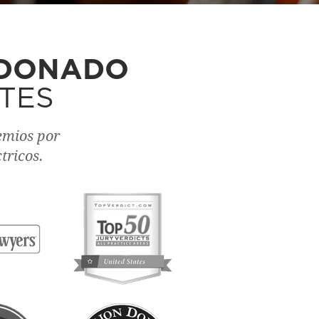
RDONADO
TES
emios por
tricos.