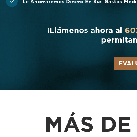
Le Ahorraremos Dinero En Sus Gastos Médi
¡Llámenos ahora al
60
permítan
EVAL
MÁS D