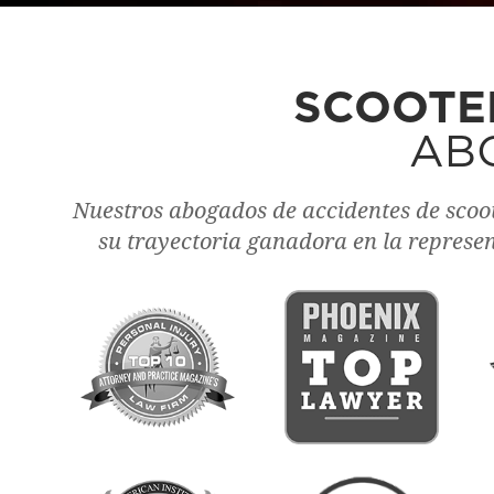
l lío y se ocuparon de las
uera indolora."
SCOOTE
AB
Nuestros abogados de accidentes de scoot
su trayectoria ganadora en la represen