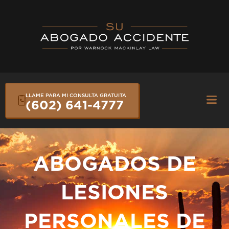
Skip
to
content
LLAME PARA MI CONSULTA GRATUITA
Fly
(602) 641-4777
Me
ABOGADOS DE
LESIONES
PERSONALES DE