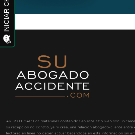
AVISO LEGAL: Los materiales contenidos en este sitio web son únicament
su recepción no constituye ni crea, una relación abogado-cliente entre
lectores en línea no deben actuar basándose en esta información sin an