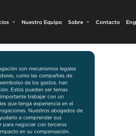
cios
Nuestro Equipo
Sobre
Contacto
Eng
ogación son mecanismos legales
adores, como las compañías de
 reembolso de los gastos. han
sión. Estos pueden ser temas
 importante trabajar con un
es que tenga experiencia en el
rogaciones. Nuestros abogados de
ayudarlo a comprender sus
ar para negociar con terceros
 impacto en su compensación.