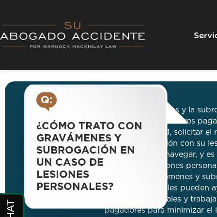
Skip
to
content
Servi
Q:
R:
Los gravámenes y la subr
que permiten a terceros pag
¿CÓMO TRATO CON
seguros de salud, solicitar el
GRAVÁMENES Y
pagado en relación con su le
SUBROGACIÓN EN
complejos para navegar, y es
UN CASO DE
abogado de lesiones personal
LESIONES
manejo de gravámenes y sub
PERSONALES?
lesiones personales pueden 
obligaciones legales y trabaj
pagadores para minimizar el