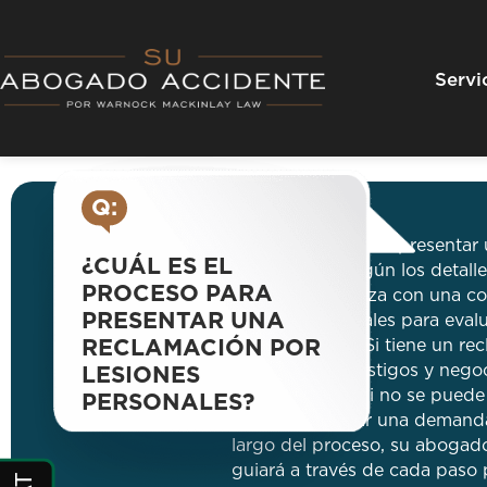
Skip
to
content
Servi
Q:
R:
El proceso para presentar 
¿CUÁL ES EL
puede variar según los detalle
PROCESO PARA
proceso comienza con una con
PRESENTAR UNA
lesiones personales para evalu
RECLAMACIÓN POR
reclamo viable. Si tiene un re
entrevistará a testigos y neg
LESIONES
en su nombre. Si no se puede
PERSONALES?
puede presentar una demanda y
largo del proceso, su abogad
guiará a través de cada paso p