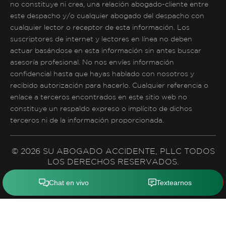
no constituye ni crea, una relación abogado-cliente entre
este despacho y/o cualquier abogado del despacho con
cualquier lector o receptor de esta información. Los
suscriptores de internet y lectores en línea no deben
actuar basándose en esta información sin antes buscar
asesoría profesional. No nos envíes información
confidencial hasta que hayas hablado con nosotros y
recibido autorización para hacerlo. Cualquier referencia o
enlace a terceros encontrados en este sitio web no
constituye un respaldo expreso o implícito de dichos
terceros ni de la información proporcionada.
© 2026 SU ABOGADO ACCIDENTE, PLLC TODOS
LOS DERECHOS RESERVADOS.
Política de Privacidad