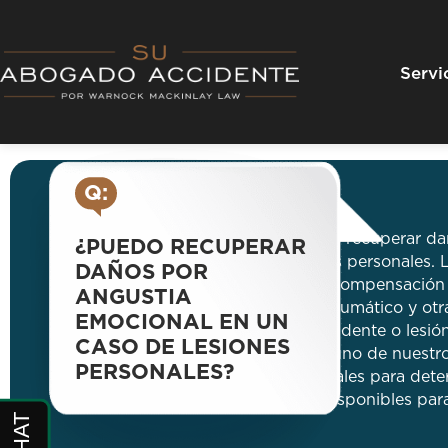
Skip
to
content
Servi
Q:
R:
Sí, es posible recuperar d
¿PUEDO RECUPERAR
caso de lesiones personales.
DAÑOS POR
pueden incluir compensación 
ANGUSTIA
de estrés postraumático y otr
EMOCIONAL EN UN
resultan del accidente o lesió
CASO DE LESIONES
específico con uno de nuestr
PERSONALES?
lesiones personales para dete
pueden estar disponibles par