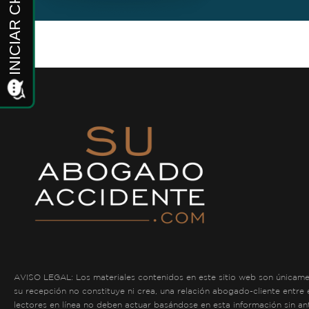
AVISO LEGAL: Los materiales contenidos en este sitio web son únicament
su recepción no constituye ni crea, una relación abogado-cliente entre
lectores en línea no deben actuar basándose en esta información sin an