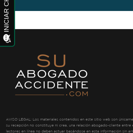
AVISO LEGAL: Los materiales contenidos en este sitio web son únicament
su recepción no constituye ni crea, una relación abogado-cliente entre
lectores en línea no deben actuar basándose en esta información sin an