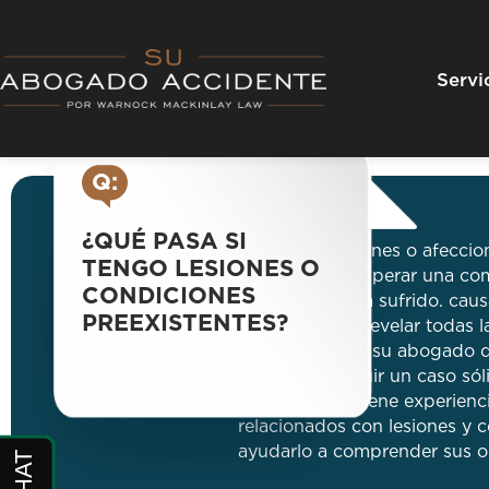
Skip
to
content
Servi
Q:
¿QUÉ PASA SI
R:
Si tiene lesiones o afeccio
TENGO LESIONES O
aún pueda recuperar una com
CONDICIONES
nueva que haya sufrido. causa
PREEXISTENTES?
Es importante revelar todas l
preexistentes a su abogado d
puedan construir un caso sól
de abogados tiene experienc
relacionados con lesiones y 
ayudarlo a comprender sus o