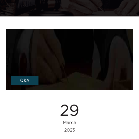
Q&A
29
March
2023