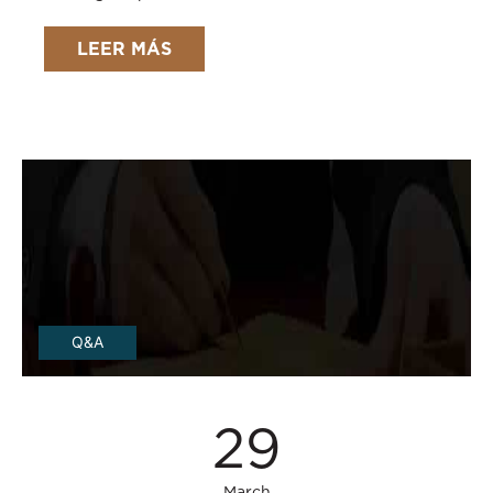
LEER MÁS
Q&A
29
March