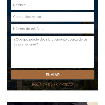
FullName
Email1
CellPhone
Summary
ENVIAR
POLÍTICA DE PRIVACIDAD