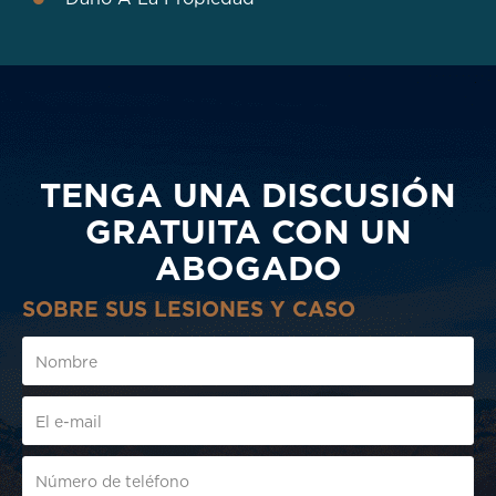
TENGA UNA DISCUSIÓN
GRATUITA CON UN
ABOGADO
SOBRE SUS LESIONES Y CASO
FullName
Email1
CellPhone