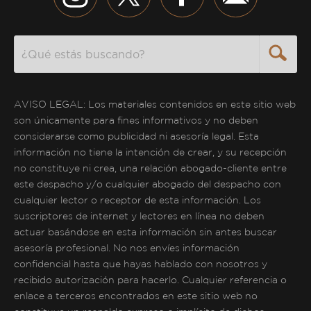
Search
AVISO LEGAL: Los materiales contenidos en este sitio web
son únicamente para fines informativos y no deben
considerarse como publicidad ni asesoría legal. Esta
información no tiene la intención de crear, y su recepción
no constituye ni crea, una relación abogado-cliente entre
este despacho y/o cualquier abogado del despacho con
cualquier lector o receptor de esta información. Los
suscriptores de internet y lectores en línea no deben
actuar basándose en esta información sin antes buscar
asesoría profesional. No nos envíes información
confidencial hasta que hayas hablado con nosotros y
recibido autorización para hacerlo. Cualquier referencia o
enlace a terceros encontrados en este sitio web no