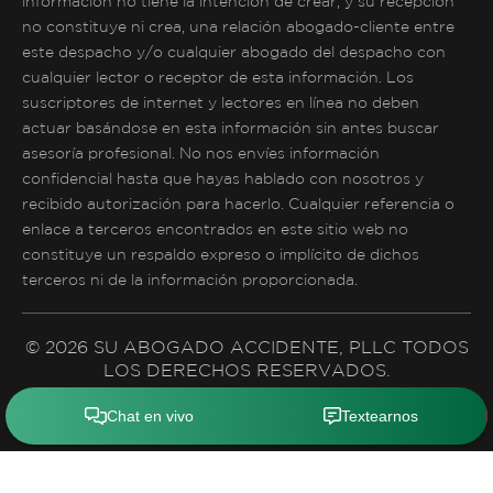
información no tiene la intención de crear, y su recepción
no constituye ni crea, una relación abogado-cliente entre
este despacho y/o cualquier abogado del despacho con
cualquier lector o receptor de esta información. Los
suscriptores de internet y lectores en línea no deben
actuar basándose en esta información sin antes buscar
asesoría profesional. No nos envíes información
confidencial hasta que hayas hablado con nosotros y
recibido autorización para hacerlo. Cualquier referencia o
enlace a terceros encontrados en este sitio web no
constituye un respaldo expreso o implícito de dichos
terceros ni de la información proporcionada.
© 2026 SU ABOGADO ACCIDENTE, PLLC TODOS
LOS DERECHOS RESERVADOS.
Política de Privacidad