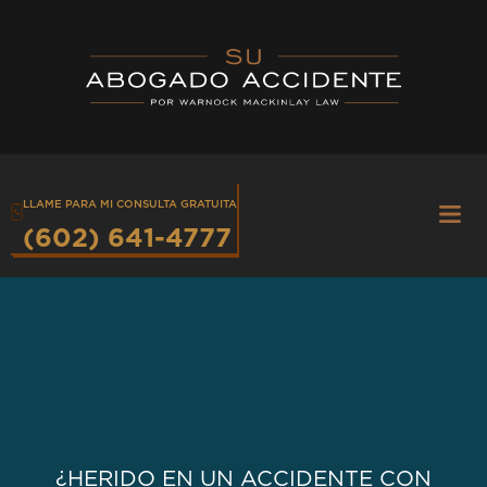
Skip
to
content
LLAME PARA MI CONSULTA GRATUITA
Fly
Me
(602) 641-4777
¿HERIDO EN UN ACCIDENTE CON