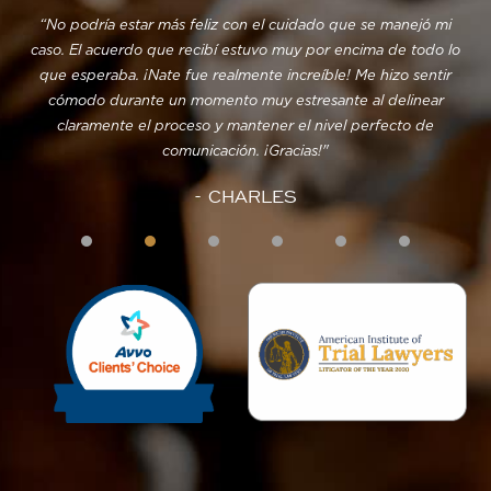
“No podría estar más feliz con el cuidado que se manejó mi
“D
ipo
caso. El acuerdo que recibí estuvo muy por encima de todo lo
as
que esperaba. ¡Nate fue realmente increíble! Me hizo sentir
fue
cómodo durante un momento muy estresante al delinear
 y
claramente el proceso y mantener el nivel perfecto de
re
ente
comunicación. ¡Gracias!"
- CHARLES
s!
os
1
2
3
4
5
 no
.
n
y
te.
s
a."